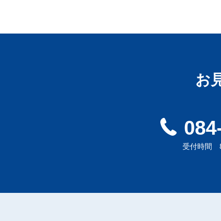
お
084
受付時間 8: